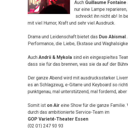
Auch
Guillaume Fontaine
nur eine Lampe reparieren,
schreckt ihn nicht ab! In
mit viel Humor, Kraft und sehr viel Ausdruck.
Drama und Leidenschaft bietet das
Duo Abismal
.
Performance, die Liebe, Ekstase und Waghalsigkei
Auch
Andrii & Mykola
sind ein eingespieltes Team
dass sie für das brennen, was sie da auf der Bühne
Der ganze Abend wird mit ausdrucksstarker Livem
es an Schlagzeug, e-Gitarre und Keyboard so rich
punktgenau, mal unterstützend, mal fordernd, aber
Somit ist
on Air
eine Show für die ganze Familie. 
durch das ambitionierte Service-Team im
GOP Varieté-Theater Essen
(02 01) 247 93 93