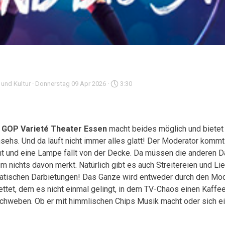
 und Kultur
· Donnerstag 09 Apr 2026 ·
3:30
m
GOP Varieté Theater Essen
macht beides möglich und bietet 
nsehs. Und da läuft nicht immer alles glatt! Der Moderator komm
 und eine Lampe fällt von der Decke. Da müssen die anderen Dar
 nichts davon merkt. Natürlich gibt es auch Streitereien und Li
obatischen Darbietungen! Das Ganze wird entweder durch den Mod
ttet, dem es nicht einmal gelingt, in dem TV-Chaos einen Kaff
hweben. Ob er mit himmlischen Chips Musik macht oder sich ein