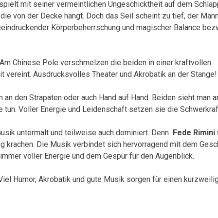
spielt mit seiner vermeintlichen Ungeschicktheit auf dem Schlapp
 die von der Decke hängt. Doch das Seil scheint zu tief, der Mann
 beeindruckender Körperbeherrschung und magischer Balance bezw
 Am Chinese Pole verschmelzen die beiden in einer kraftvollen
t vereint. Ausdrucksvolles Theater und Akrobatik an der Stange!
 an den Strapaten oder auch Hand auf Hand. Beiden sieht man a
 tun. Voller Energie und Leidenschaft setzen sie die Schwerkraf
usik untermalt und teilweise auch dominiert. Denn
Fede Rimini 
tig krachen. Die Musik verbindet sich hervorragend mit dem Ges
 immer voller Energie und dem Gespür für den Augenblick.
Viel Humor, Akrobatik und gute Musik sorgen für einen kurzweil