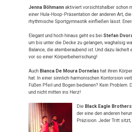
Jenna Böhmann
aktiviert vorsichtshalber schon
einer Hula-Hoop-Präsentation der anderen Art, di
rhythmische Sportgymnastik einfließen lässt. Ener
Elegant und hoch hinaus geht es bei
Stefan Dvor
um bis unter die Decke zu gelangen, waghalsig wac
Balance, die atemberaubend ist. Und dazu lächelt er
vor so einer Körperbeherrschung!
Auch
Bianca De Moura Dornelas
hat ihren Körper
hat. In einer sinnlich-harmonischen Kontorsion verb
Füßen Pfeil und Bogen bedienen? Kein Problem. Do
und nicht mitten ins Herz!
Die
Black Eagle Brothers
der eine den anderen herum
Präzision. Jeder Tritt sitz