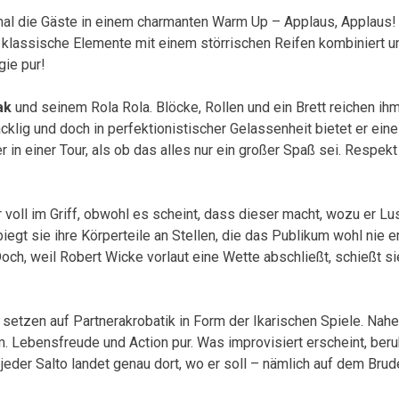
 mal die Gäste in einem charmanten Warm Up – Applaus, Applaus
e klassische Elemente mit einem störrischen Reifen kombiniert u
gie pur!
ak
und seinem Rola Rola. Blöcke, Rollen und ein Brett reichen ihm
klig und doch in perfektionistischer Gelassenheit bietet er eine
 in einer Tour, als ob das alles nur ein großer Spaß sei. Respekt
 voll im Griff, obwohl es scheint, dass dieser macht, wozu er Lu
iegt sie ihre Körperteile an Stellen, die das Publikum wohl nie e
ch, weil Robert Wicke vorlaut eine Wette abschließt, schießt 
setzen auf Partnerakrobatik in Form der Ikarischen Spiele. Nahe
. Lebensfreude und Action pur. Was improvisiert erscheint, beruh
t, jeder Salto landet genau dort, wo er soll – nämlich auf dem Brud