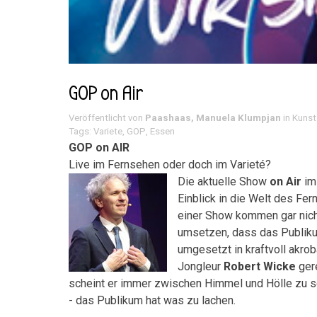
GOP on Air
Veröffentlicht von
Paashaas, Manuela Klumpjan
in
Kunst
Tags:
Variete
,
GOP
,
Essen
GOP on AIR
Live im Fernsehen oder doch im Varieté?
Die aktuelle Show
on Air
i
Einblick in die Welt des Fer
einer Show kommen gar nicht
umsetzen, dass das Publikum
umgesetzt in kraftvoll akr
Jongleur
Robert Wicke
gere
scheint er immer zwischen Himmel und Hölle zu sc
- das Publikum hat was zu lachen.