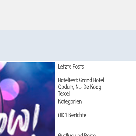
Block überspringen Letzte Posts
Letzte Posts
Hoteltest: Grand Hotel
Opduin, NL- De Koog
Texel
Block überspringen Kategorien
Kategorien
AIDA Berichte