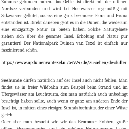
Zuhause gefunden haben. Das Gebiet ist direkt mit der offenen
Nordsee verbunden und wird bei Hochwasser regelmäßig mit
Salzwasser geflutet, sodass eine ganz besondere Flora und Fauna
entstanden ist. Direkt daneben geht es in die Dünen, die wiederum
eine einzigartige Natur zu bieten haben. Solche Naturgebiete
ziehen sich über die gesamte Insel. Erholung und Natur pur
garantiert! Der Nationalpark Duinen van Texel ist einfach nur
faszinierend schön.
https://www.npduinenvantexel.nl/54924/de/zu-sehen/de-slufter
Seehunde
dürfen natürlich auf der Insel auch nicht fehlen. Man
findet sie in freier Wildbahn zum Beispiel beim Strand und im
Ufergewässer am Leuchtturm, den man natürlich auch unbedingt
besichtigt haben sollte, auch wenn er ganz am anderen Ende der
Insel ist, in mitten eines riesigen Strandabschnitts, der einer Wüste
gleicht.
Oder aber man besucht wie wir das
Ecomare
: Robben, große
offene Meeresaquarien und ein schönes Naturmuseum bieten