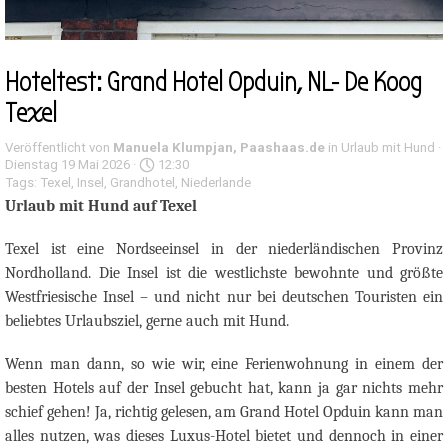
Hoteltest: Grand Hotel Opduin, NL- De Koog
Texel
Veröffentlicht von
Manuela Klumpjan, Paashaas.de
in
Urlaub mit Hund
·
Dienstag 19 Mai 2026 ·
12:30
Tags:
Texel
,
Insel
,
Grandhotel
,
Niederlande
Urlaub mit Hund auf Texel
Texel ist eine Nordseeinsel in der niederländischen Provinz
Nordholland. Die Insel ist die westlichste bewohnte und größte
Westfriesische Insel – und nicht nur bei deutschen Touristen ein
beliebtes Urlaubsziel, gerne auch mit Hund.
Wenn man dann, so wie wir, eine Ferienwohnung in einem der
besten Hotels auf der Insel gebucht hat, kann ja gar nichts mehr
schief gehen! Ja, richtig gelesen, am Grand Hotel Opduin kann man
alles nutzen, was dieses Luxus-Hotel bietet und dennoch in einer