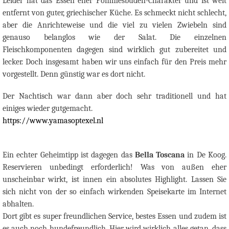
Leider hat das Essen eher Pommesbuden-Charakter und ist weit
entfernt von guter, griechischer Küche. Es schmeckt nicht schlecht,
aber die Anrichteweise und die viel zu vielen Zwiebeln sind
genauso belanglos wie der Salat. Die einzelnen
Fleischkomponenten dagegen sind wirklich gut zubereitet und
lecker. Doch insgesamt haben wir uns einfach für den Preis mehr
vorgestellt. Denn günstig war es dort nicht.
Der Nachtisch war dann aber doch sehr traditionell und hat
einiges wieder gutgemacht.
https://www.yamasoptexel.nl
Ein echter Geheimtipp ist dagegen das
Bella Toscana
in De Koog.
Reservieren unbedingt erforderlich! Was von außen eher
unscheinbar wirkt, ist innen ein absolutes Highlight. Lassen Sie
sich nicht von der so einfach wirkenden Speisekarte im Internet
abhalten.
Dort gibt es super freundlichen Service, bestes Essen und zudem ist
es auch noch hundefreundlich. Hier wird wirklich alles getan, dass