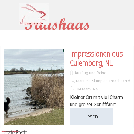
Direkt zum Seiteninhalt
Menü überspringen
Impressionen aus
Culemborg, NL
Ausflug und Reise
Manuela Klumpjan, Paashaas.de
04 Mär 2025
Kleiner Ort mit viel Charm
und großer Schifffahrt
Lesen
Block überspringen Letzte Posts
Letzte Posts