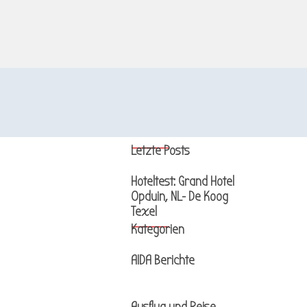
Block überspringen Letzte Posts
Letzte Posts
Hoteltest: Grand Hotel
Opduin, NL- De Koog
Texel
Block überspringen Kategorien
Kategorien
AIDA Berichte