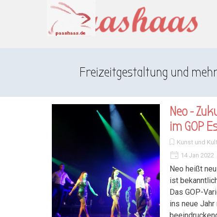
Direkt zum Seiteninhalt
Menü überspringen
Freizeitgestaltung und meh
Neo - Zuk
im GOP E
Kunst und Kul
14 Jan 2022
Neo heißt neu
ist bekanntlic
Das GOP-Varie
ins neue Jahr 
beeindrucken