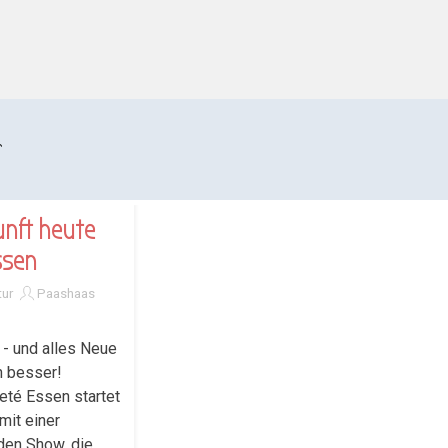
r
unft heute
ssen
tur
Paashaas
 - und alles Neue
h besser!
té Essen startet
mit einer
den Show, die