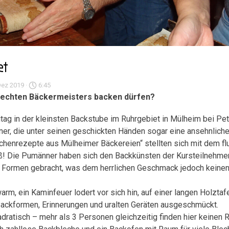
et
ez 2019 ·
6:45
s echten Bäckermeisters backen dürfen?
ag in der kleinsten Backstube im Ruhrgebiet in Mülheim bei Pet
er, die unter seinen geschickten Händen sogar eine ansehnliche
chenrezepte aus Mülheimer Bäckereien“ stellten sich mit dem flu
ß! Die Pumänner haben sich den Backkünsten der Kursteilnehmer
Formen gebracht, was dem herrlichen Geschmack jedoch keinen 
rm, ein Kaminfeuer lodert vor sich hin, auf einer langen Holzta
n Backformen, Erinnerungen und uralten Geräten ausgeschmückt.
dratisch – mehr als 3 Personen gleichzeitig finden hier keinen R