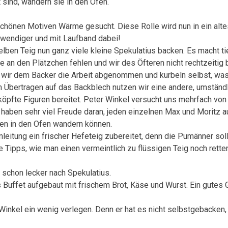
t sind, wandern sie in den Ofen.
schönen Motiven Wärme gesucht. Diese Rolle wird nun in ein alte
aufwendiger und mit Laufband dabei!
lben Teig nun ganz viele kleine Spekulatius backen. Es macht t
ne an den Plätzchen fehlen und wir des Öfteren nicht rechtzeitig
n wir dem Bäcker die Arbeit abgenommen und kurbeln selbst, was
m Übertragen auf das Backblech nutzen wir eine andere, umständ
öpfte Figuren bereitet. Peter Winkel versucht uns mehrfach von
haben sehr viel Freude daran, jeden einzelnen Max und Moritz au
hen in den Ofen wandern können.
nleitung ein frischer Hefeteig zubereitet, denn die Pumänner sol
e Tipps, wie man einen vermeintlich zu flüssigen Teig noch rett
 schon lecker nach Spekulatius.
 Buffet aufgebaut mit frischem Brot, Käse und Wurst. Ein gutes 
r Winkel ein wenig verlegen. Denn er hat es nicht selbstgebacken,