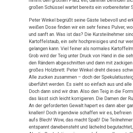
nimmt den größten Platz ein, dahinter befinden sic
großen Schüssel wartet bereits ein vorbereiteter 
Peter Winkel begrüßt seine Gäste liebevoll und e
weißen Dose finden wir ein sehr feines Pulver, wo
und sanft an. Was ist das? Die Kursteilnehmer sind
Kartoffelstaub, ein sehr hochpreisiges und nur w
gelangen kann. Viel feiner als normales Kartoffelm
Grob wird der Teig unter Druck von Hand in die s
den Rändern abgeschnitten und dann mit zackige
großes Holzbrett. Peter Winkel dreht dieses schwu
Alle zucken zusammen – doch der Spekulatiusteig 
überführt werden. Es sieht so einfach aus und alle 
Doch dann sind wir dran. Also den Teig in die For
das lässt sich leicht korrigieren. Die Damen der R
An der geforderten Gewalt hapert es dann aber gan
knallen! Doch irgendwie schaffen wir es, befreie
aufs Blech! Wow, das macht Spaß! Die Teilnehmer 
entspannt danebensteht und lächelnd begutachtet, 