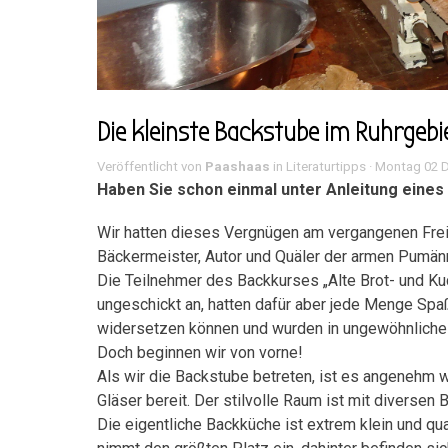
Die kleinste Backstube im Ruhrgebi
Veröffentlicht von
Paashaas
in
Literaturtipps
· Montag 02 D
Haben Sie schon einmal unter Anleitung eine
Wir hatten dieses Vergnügen am vergangenen Freit
Bäckermeister, Autor und Quäler der armen Pumänn
Die Teilnehmer des Backkurses „Alte Brot- und Ku
ungeschickt an, hatten dafür aber jede Menge Spa
widersetzen können und wurden in ungewöhnliche 
Doch beginnen wir von vorne!
Als wir die Backstube betreten, ist es angenehm wa
Gläser bereit. Der stilvolle Raum ist mit diverse
Die eigentliche Backküche ist extrem klein und qua