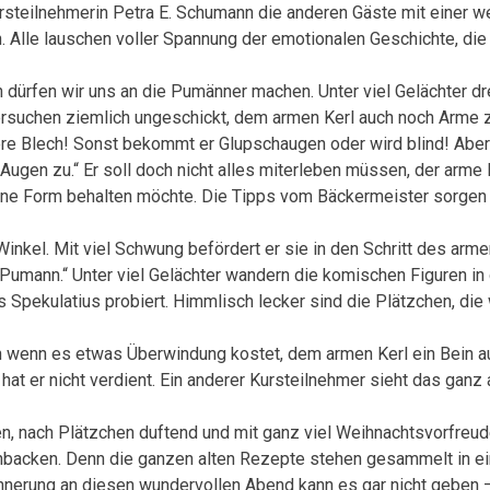
steilnehmerin Petra E. Schumann die anderen Gäste mit einer w
lle lauschen voller Spannung der emotionalen Geschichte, die 
h dürfen wir uns an die Pumänner machen. Unter viel Gelächter dr
ersuchen ziemlich ungeschickt, dem armen Kerl auch noch Arme 
re Blech! Sonst bekommt er Glupschaugen oder wird blind! Aber 
e Augen zu.“ Er soll doch nicht alles miterleben müssen, der arm
ine Form behalten möchte. Die Tipps vom Bäckermeister sorgen f
Winkel. Mit viel Schwung befördert er sie in den Schritt des ar
e Pumann.“ Unter viel Gelächter wandern die komischen Figuren in
s Spekulatius probiert. Himmlisch lecker sind die Plätzchen, die 
 wenn es etwas Überwindung kostet, dem armen Kerl ein Bein a
hat er nicht verdient. Ein anderer Kursteilnehmer sieht das ganz
ieden, nach Plätzchen duftend und mit ganz viel Weihnachtsvorfreu
achbacken. Denn die ganzen alten Rezepte stehen gesammelt in e
innerung an diesen wundervollen Abend kann es gar nicht geben –