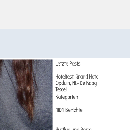
Block überspringen Letzte Posts
Letzte Posts
Hoteltest: Grand Hotel
Opduin, NL- De Koog
Texel
Block überspringen Kategorien
Kategorien
AIDA Berichte