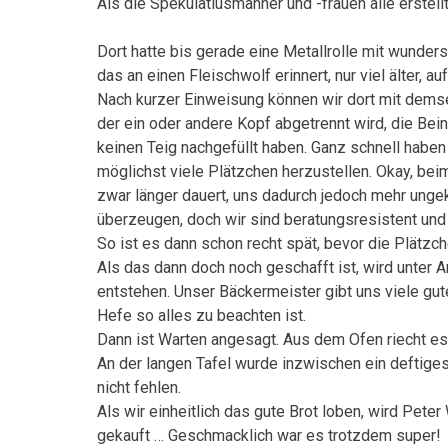
Als die Spekulatiusmänner und -frauen alle erstell
Dort hatte bis gerade eine Metallrolle mit wunder
das an einen Fleischwolf erinnert, nur viel älter, 
Nach kurzer Einweisung können wir dort mit demse
der ein oder andere Kopf abgetrennt wird, die Bei
keinen Teig nachgefüllt haben. Ganz schnell habe
möglichst viele Plätzchen herzustellen. Okay, bei
zwar länger dauert, uns dadurch jedoch mehr ungek
überzeugen, doch wir sind beratungsresistent und 
So ist es dann schon recht spät, bevor die Plätzc
Als das dann doch noch geschafft ist, wird unter A
entstehen. Unser Bäckermeister gibt uns viele gut
Hefe so alles zu beachten ist.
Dann ist Warten angesagt. Aus dem Ofen riecht es
An der langen Tafel wurde inzwischen ein deftiges
nicht fehlen.
Als wir einheitlich das gute Brot loben, wird Pete
gekauft … Geschmacklich war es trotzdem super!