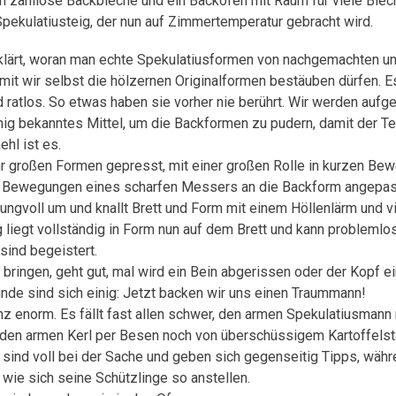
h zahllose Backbleche und ein Backofen mit Raum für viele Bleche
Spekulatiusteig, der nun auf Zimmertemperatur gebracht wird.
rklärt, woran man echte Spekulatiusformen von nachgemachten unt
mit wir selbst die hölzernen Originalformen bestäuben dürfen. Es
 ratlos. So etwas haben sie vorher nie berührt. Wir werden aufge
enig bekanntes Mittel, um die Backformen zu pudern, damit der T
ehl ist es.
ehr großen Formen gepresst, mit einer großen Rolle in kurzen Be
n Bewegungen eines scharfen Messers an die Backform angepas
ngvoll um und knallt Brett und Form mit einem Höllenlärm und vie
liegt vollständig in Form nun auf dem Brett und kann problemlo
sind begeistert.
m bringen, geht gut, mal wird ein Bein abgerissen oder der Kopf 
unde sind sich einig: Jetzt backen wir uns einen Traummann!
z enorm. Es fällt fast allen schwer, den armen Spekulatiusmann 
n den armen Kerl per Besen noch von überschüssigem Kartoffelst
sind voll bei der Sache und geben sich gegenseitig Tipps, währ
wie sich seine Schützlinge so anstellen.