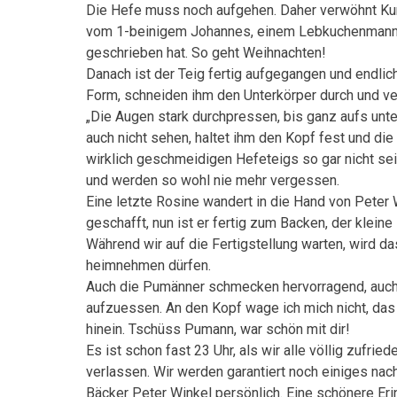
Die Hefe muss noch aufgehen. Daher verwöhnt Kur
vom 1-beinigem Johannes, einem Lebkuchenmann. A
geschrieben hat. So geht Weihnachten!
Danach ist der Teig fertig aufgegangen und endlic
Form, schneiden ihm den Unterkörper durch und v
„Die Augen stark durchpressen, bis ganz aufs unte
auch nicht sehen, haltet ihm den Kopf fest und di
wirklich geschmeidigen Hefeteigs so gar nicht se
und werden so wohl nie mehr vergessen.
Eine letzte Rosine wandert in die Hand von Peter 
geschafft, nun ist er fertig zum Backen, der klein
Während wir auf die Fertigstellung warten, wird da
heimnehmen dürfen.
Auch die Pumänner schmecken hervorragend, auch
aufzuessen. An den Kopf wage ich mich nicht, das 
hinein. Tschüss Pumann, war schön mit dir!
Es ist schon fast 23 Uhr, als wir alle völlig zufr
verlassen. Wir werden garantiert noch einiges n
Bäcker Peter Winkel persönlich. Eine schönere Er