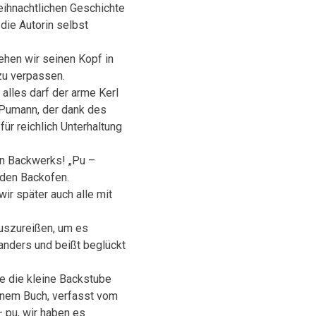
eihnachtlichen Geschichte
die Autorin selbst
ehen wir seinen Kopf in
zu verpassen.
alles darf der arme Kerl
e Pumann, der dank des
ür reichlich Unterhaltung
men Backwerks! „Pu –
 den Backofen.
wir später auch alle mit
uszureißen, um es
 anders und beißt beglückt
de die kleine Backstube
inem Buch, verfasst vom
 pu, wir haben es