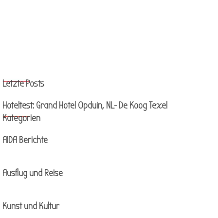
Block überspringen Letzte Posts
Letzte Posts
Hoteltest: Grand Hotel Opduin, NL- De Koog Texel
Block überspringen Kategorien
Kategorien
AIDA Berichte
Ausflug und Reise
Kunst und Kultur