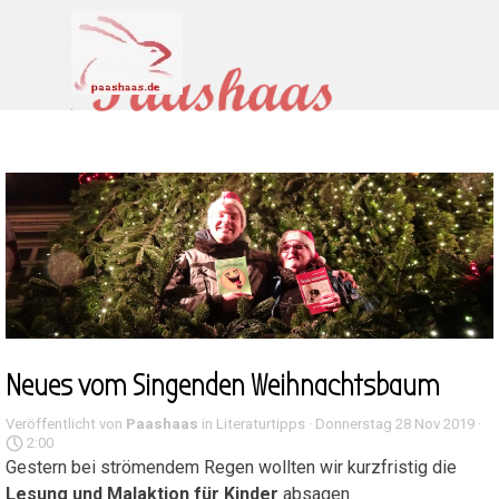
Direkt zum Seiteninhalt
Menü überspringen
Neues vom Singenden Weihnachtsbaum
Veröffentlicht von
Paashaas
in
Literaturtipps
· Donnerstag 28 Nov 2019 ·
2:00
Gestern bei strömendem Regen wollten wir kurzfristig die
Lesung und Malaktion für Kinder
absagen.