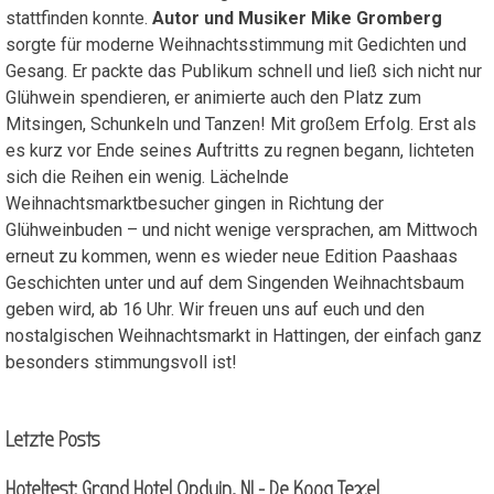
stattfinden konnte.
Autor und Musiker Mike Gromberg
sorgte für moderne Weihnachtsstimmung mit Gedichten und
Gesang. Er packte das Publikum schnell und ließ sich nicht nur
Glühwein spendieren, er animierte auch den Platz zum
Mitsingen, Schunkeln und Tanzen! Mit großem Erfolg. Erst als
es kurz vor Ende seines Auftritts zu regnen begann, lichteten
sich die Reihen ein wenig. Lächelnde
Weihnachtsmarktbesucher gingen in Richtung der
Glühweinbuden – und nicht wenige versprachen, am Mittwoch
erneut zu kommen, wenn es wieder neue Edition Paashaas
Geschichten unter und auf dem Singenden Weihnachtsbaum
geben wird, ab 16 Uhr. Wir freuen uns auf euch und den
nostalgischen Weihnachtsmarkt in Hattingen, der einfach ganz
besonders stimmungsvoll ist!
Block überspringen Letzte Posts
Letzte Posts
Hoteltest: Grand Hotel Opduin, NL- De Koog Texel