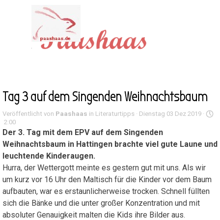
Direkt zum Seiteninhalt
Menü überspringen
Tag 3 auf dem Singenden Weihnachtsbaum
Veröffentlicht von
Paashaas
in
Literaturtipps
· Dienstag 03 Dez 2019 ·
2:00
Der 3. Tag mit dem EPV auf dem Singenden
Weihnachtsbaum in Hattingen brachte viel gute Laune und
leuchtende Kinderaugen.
Hurra, der Wettergott meinte es gestern gut mit uns. Als wir
um kurz vor 16 Uhr den Maltisch für die Kinder vor dem Baum
aufbauten, war es erstaunlicherweise trocken. Schnell füllten
sich die Bänke und die unter großer Konzentration und mit
absoluter Genauigkeit malten die Kids ihre Bilder aus.